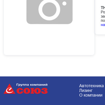
ТН
Ро
за
по
н
Автотехника
Лизинг
О компании