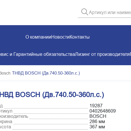
О компании
Новости
Контакты
вис и Гарантийные обязательства
Лизинг от производителя
ТНВД BOSCH (Дв.740.50-360л.с.)
Bosch
НВД BOSCH (Дв.740.50-360л.с.)
д
19287
тикул
0402648609
оизводитель
BOSCH
ирина
286 мм
ысота
367 мм