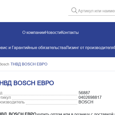
О компании
Новости
Контакты
вис и Гарантийные обязательства
Лизинг от производителя
ТНВД BOSCH ЕВРО
Bosch
НВД BOSCH ЕВРО
д
56887
тикул
0402698817
оизводитель
BOSCH
НВД BOSCH ЕВРО
купить оптом или в розницу с доставкой 