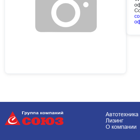
оф
Со
co
о
Автотехника
Лизинг
О компании