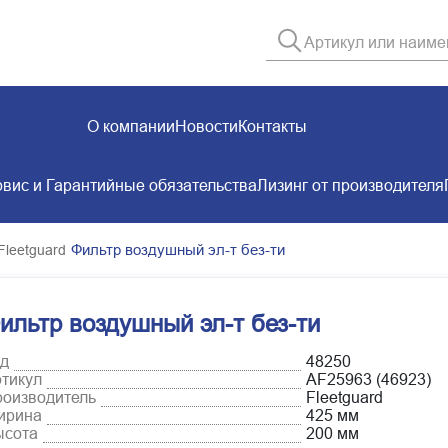
О компании
Новости
Контакты
вис и Гарантийные обязательства
Лизинг от производителя
Фильтр воздушный эл-т без-ти
Fleetguard
ильтр воздушный эл-т без-ти
д
48250
тикул
AF25963 (46923)
оизводитель
Fleetguard
ирина
425 мм
ысота
200 мм