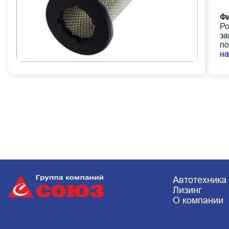
Фи
Ро
за
по
н
Автотехника
Лизинг
О компании