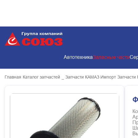
Автотехника
Запасные части
Сер
Главная
Каталог запчастей
_ Запчасти КАМАЗ Импорт
Запчасти 
Ф
Ко
Ар
Пр
Ш
В