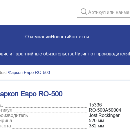
О компании
Новости
Контакты
вис и Гарантийные обязательства
Лизинг от производителя
Фаркоп Евро RO-500
Jost
аркоп Евро RO-500
д
15336
тикул
RO-500A50004
оизводитель
Jost Rockinger
ирина
520 мм
ысота
382 мм