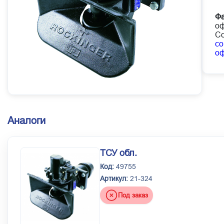
Фа
оф
Со
co
о
Аналоги
ТСУ обл.
Код:
49755
Артикул:
21-324
Под заказ