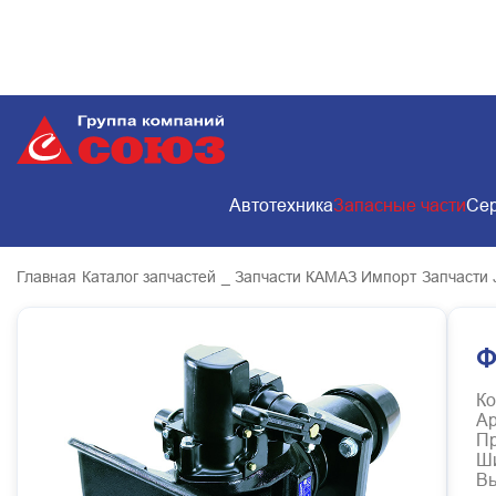
Автотехника
Запасные части
Сер
Главная
Каталог запчастей
_ Запчасти КАМАЗ Импорт
Запчасти 
Ф
Ко
Ар
Пр
Ш
В