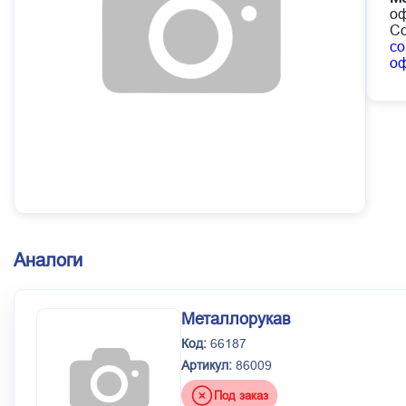
оф
Со
co
о
Аналоги
Металлорукав
Код:
66187
Артикул:
86009
Под заказ