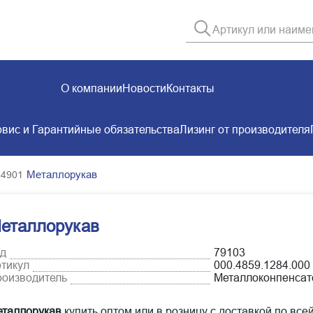
О компании
Новости
Контакты
вис и Гарантийные обязательства
Лизинг от производителя
Металлорукав
54901
еталлорукав
д
79103
тикул
000.4859.1284.000
оизводитель
Металлоконпенсат
таллорукав
купить оптом или в розницу с доставкой по все