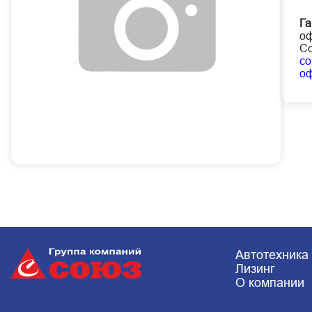
Га
оф
Со
co
о
Автотехника
Лизинг
О компании