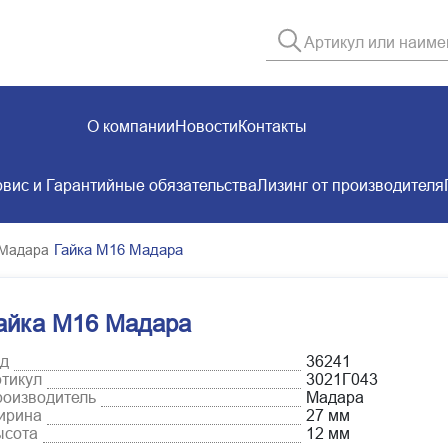
О компании
Новости
Контакты
вис и Гарантийные обязательства
Лизинг от производителя
Гайка М16 Мадара
 Мадара
айка М16 Мадара
д
36241
тикул
3021Г043
оизводитель
Мадара
ирина
27 мм
ысота
12 мм