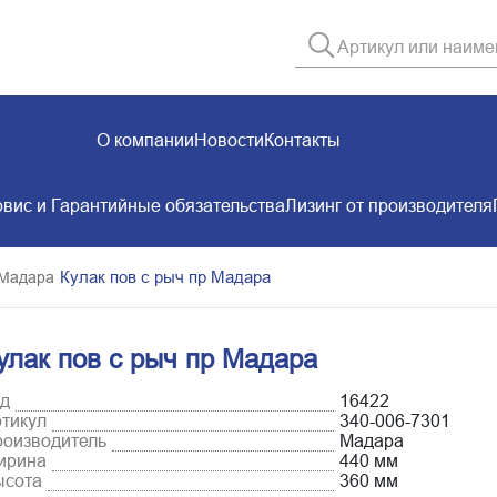
О компании
Новости
Контакты
вис и Гарантийные обязательства
Лизинг от производителя
Кулак пов с рыч пр Мадара
 Мадара
улак пов с рыч пр Мадара
д
16422
тикул
340-006-7301
оизводитель
Мадара
ирина
440 мм
ысота
360 мм