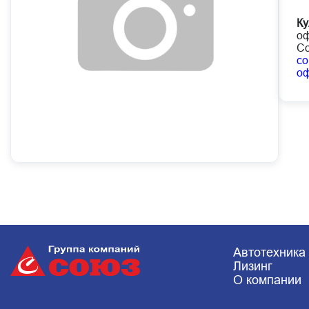
Ку
оф
Со
co
о
Автотехника
Лизинг
О компании