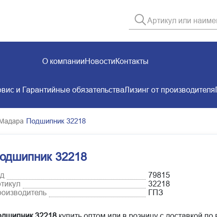
О компании
Новости
Контакты
вис и Гарантийные обязательства
Лизинг от производителя
Подшипник 32218
 Мадара
одшипник 32218
д
79815
тикул
32218
оизводитель
ГПЗ
дшипник 32218
купить оптом или в розницу с доставкой по 