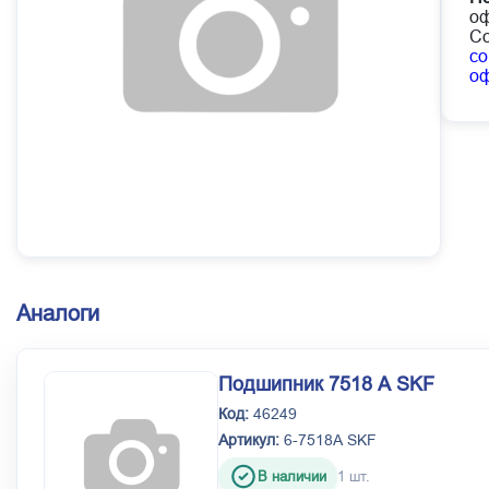
оф
Со
co
о
Аналоги
Подшипник 7518 А SKF
Код:
46249
Артикул:
6-7518А SKF
В наличии
1 шт.