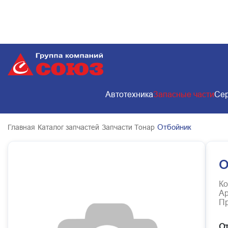
Автотехника
Запасные части
Сер
Отбойник
Главная
Каталог запчастей
Запчасти Тонар
О
Ко
Ар
Пр
От