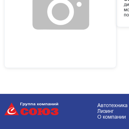
ди
мо
по
Автотехника
Лизинг
О компании