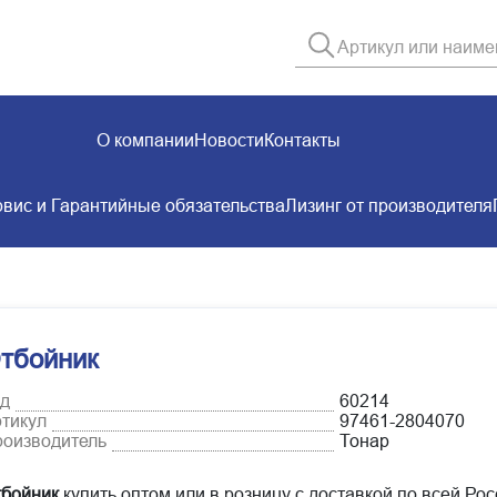
О компании
Новости
Контакты
вис и Гарантийные обязательства
Лизинг от производителя
тбойник
д
60214
тикул
97461-2804070
оизводитель
Тонар
бойник
купить оптом или в розницу с доставкой по всей Ро