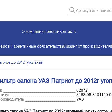
О компании
Новости
Контакты
вис и Гарантийные обязательства
Лизинг от производителя
триот до 2012г угольный
ильтр салона УАЗ Патриот до 2012г уго
д
62872
тикул
3163-06-8101140-0
оизводитель
УАЗ
льтр салона УАЗ Патриот до 2012г угольный
купить оптом и