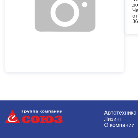
до
Че
от
36
Автотехника
Лизинг
О компании