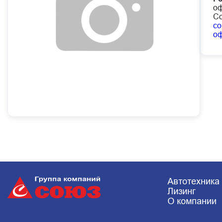
оф
Со
co
о
Автотехника
Лизинг
О компании