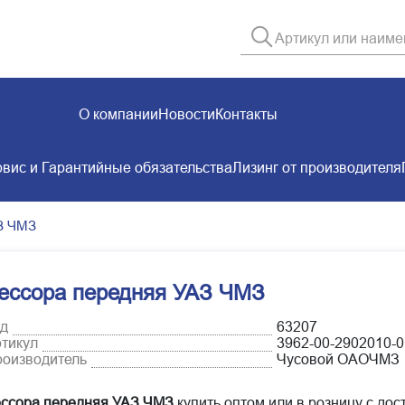
О компании
Новости
Контакты
вис и Гарантийные обязательства
Лизинг от производителя
З ЧМЗ
ессора передняя УАЗ ЧМЗ
д
63207
тикул
3962-00-2902010-0
оизводитель
Чусовой ОАОЧМЗ
ссора передняя УАЗ ЧМЗ
купить оптом или в розницу с дос