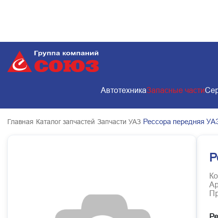
Автотехника
Запасные части
Сер
Рессора передняя УА
Главная
Каталог запчастей
Запчасти УАЗ
Р
Ко
Ар
Пр
Ре