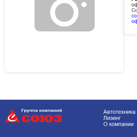
оф
Со
co
о
Автотехника
Лизинг
О компании