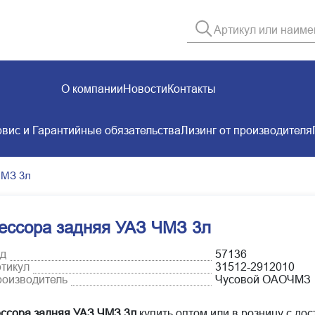
О компании
Новости
Контакты
вис и Гарантийные обязательства
Лизинг от производителя
ЧМЗ 3л
ессора задняя УАЗ ЧМЗ 3л
д
57136
тикул
31512-2912010
оизводитель
Чусовой ОАОЧМЗ
ссора задняя УАЗ ЧМЗ 3л
купить оптом или в розницу с дос