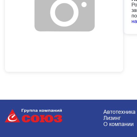
Ро
за
по
н
Автотехника
Лизинг
О компании