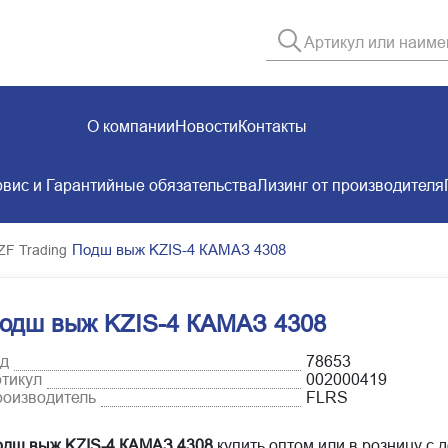
О компании
Новости
Контакты
вис и Гарантийные обязательства
Лизинг от производителя
Подш выж KZIS-4 КАМАЗ 4308
ZF Trading
одш выж KZIS-4 КАМАЗ 4308
д
78653
тикул
002000419
оизводитель
FLRS
дш выж KZIS-4 КАМАЗ 4308
купить оптом или в розницу с 