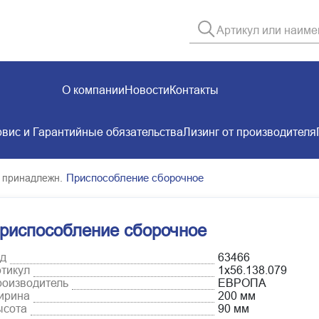
О компании
Новости
Контакты
вис и Гарантийные обязательства
Лизинг от производителя
Приспособление сборочное
 принадлежн.
риспособление сборочное
д
63466
тикул
1х56.138.079
оизводитель
ЕВРОПА
ирина
200 мм
ысота
90 мм