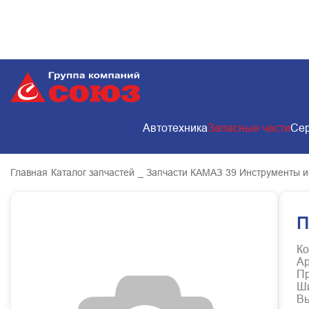
Автотехника
Запасные части
Сер
Главная
Каталог запчастей
_ Запчасти КАМАЗ
39 Инструменты и
П
Ко
Ар
Пр
Ш
В