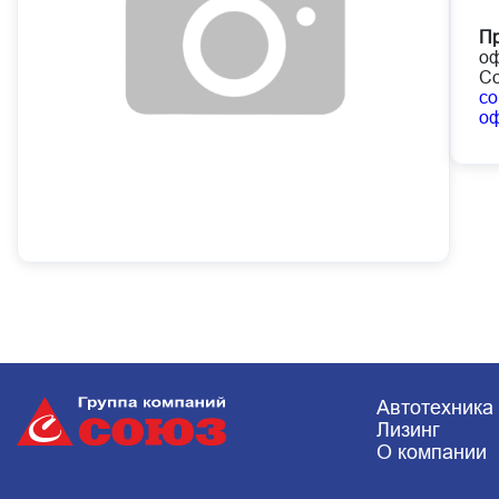
Пр
оф
Со
co
о
Автотехника
Лизинг
О компании