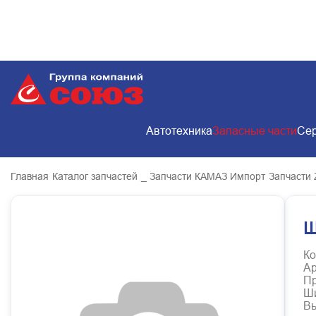
Автотехника
Запасные части
Сер
Главная
Каталог запчастей
_ Запчасти КАМАЗ Импорт
Запчасти 
Ш
Ко
Ар
Пр
Ш
В