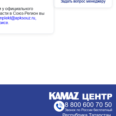
Задать вопрос менеджеру
ии у официального
асти в Союз-Регион вы
mplekt@apksouz.ru,
фисе
.
8 800 600 70 50
Звонок по России бесплатный
Республика Татарстан,