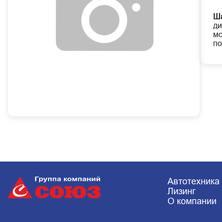
Ш
ди
мо
по
Автотехника
Лизинг
О компании