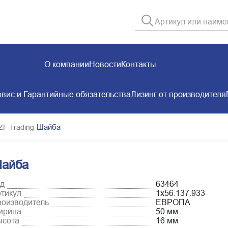
О компании
Новости
Контакты
вис и Гарантийные обязательства
Лизинг от производителя
Шайба
ZF Trading
айба
д
63464
тикул
1х56.137.933
оизводитель
ЕВРОПА
ирина
50 мм
ысота
16 мм