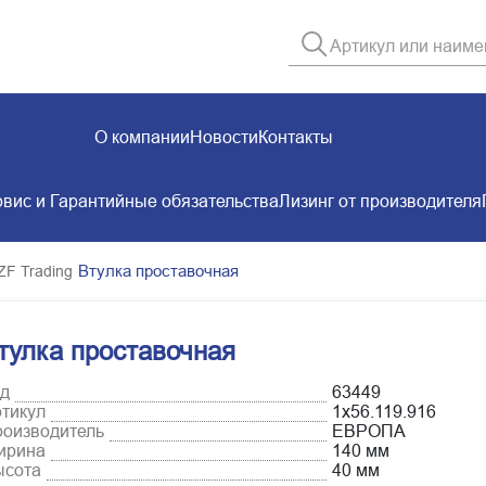
О компании
Новости
Контакты
вис и Гарантийные обязательства
Лизинг от производителя
Втулка проставочная
ZF Trading
тулка проставочная
д
63449
тикул
1х56.119.916
оизводитель
ЕВРОПА
ирина
140 мм
ысота
40 мм