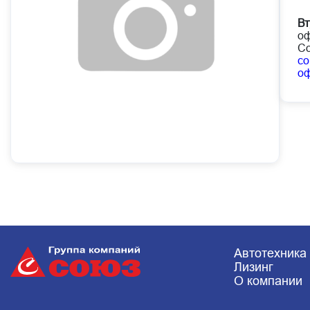
Вт
оф
Со
co
о
Автотехника
Лизинг
О компании