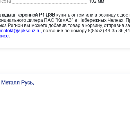
ысота
102 мм
кладыш коренной Р1 ДЗВ
купить оптом или в розницу с дос
ициального дилера ПАО "КамАЗ" в Набережных Челнах. Пр
юз-Регион вы можете добавив товар в корзину, отправив за
mplekt@apksouz.ru,
позвонив по номеру 8(8552) 44-35-36,44
фисе
.
 Металл Русь,