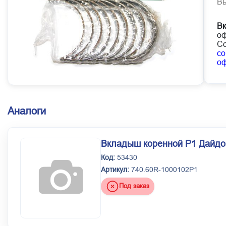
В
В
оф
Со
co
о
Аналоги
Вкладыш коренной Р1 Дайдо
Код:
53430
Артикул:
740.60R-1000102Р1
Под заказ