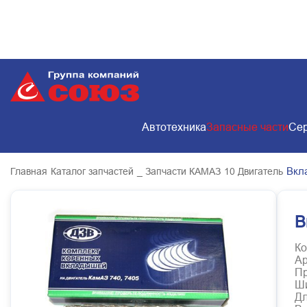
Автотехника
Запасные части
Сер
Вкл
Главная
Каталог запчастей
_ Запчасти КАМАЗ
10 Двигатель
В
Ко
Ар
Пр
Ш
Д