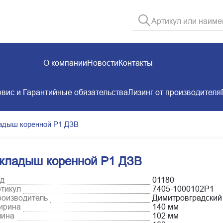
О компании
Новости
Контакты
вис и Гарантийные обязательства
Лизинг от производителя
адыш коренной Р1 ДЗВ
кладыш коренной Р1 ДЗВ
д
01180
тикул
7405-1000102Р1
оизводитель
Димитровградский
ирина
140 мм
лина
102 мм