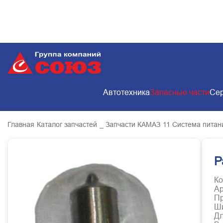
Автотехника
Запасные части
Сер
Главная
Каталог запчастей
_ Запчасти КАМАЗ
11 Система питан
Р
Ко
Ар
Пр
Ш
Д