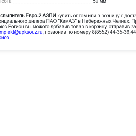
ысота
50 мм
спылитель Евро-2 АЗПИ
купить оптом или в розницу с дост
ициального дилера ПАО "КамАЗ" в Набережных Челнах. Пр
юз-Регион вы можете добавив товар в корзину, отправив за
mplekt@apksouz.ru,
позвонив по номеру 8(8552) 44-35-36,44
фисе
.