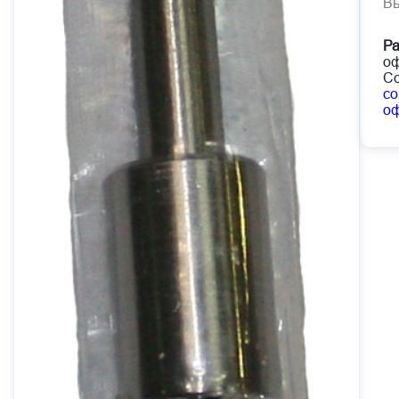
В
Ра
оф
Со
co
о