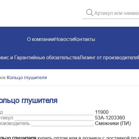
О компании
Новости
Контакты
вис и Гарантийные обязательства
Лизинг от производителя
Кольцо глушителя
зов
ольцо глушителя
д
11900
тикул
53А-1203360
оизводитель
Смежники (ПИ)
льцо глушителя
купить оптом или в розницу с доставкой по 