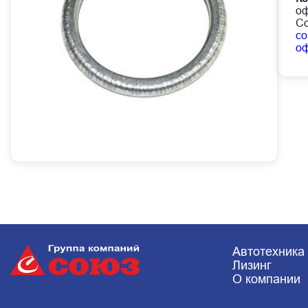
оф
Со
co
о
Автотехника
Лизинг
О компании