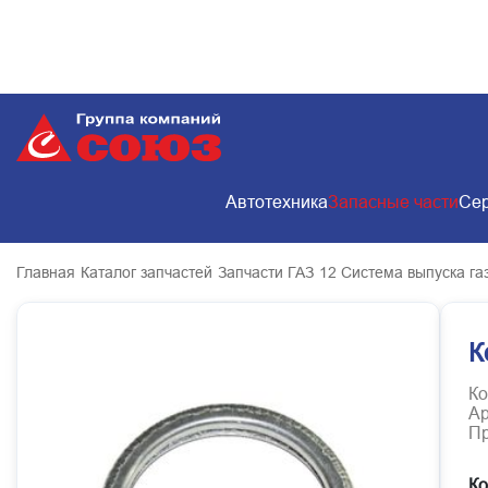
Автотехника
Запасные части
Сер
Главная
Каталог запчастей
Запчасти ГАЗ
12 Система выпуска га
К
Ко
Ар
Пр
Ко