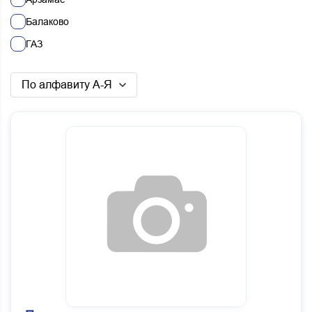
Балаково
ГАЗ
Нижний Новгород
По алфавиту А-Я
Смежники (ПИ)