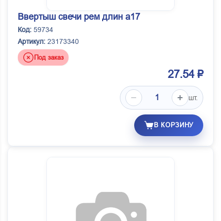
Ввертыш свечи рем длин а17
Код:
59734
Артикул:
23173340
Под заказ
27.54 ₽
шт.
В КОРЗИНУ