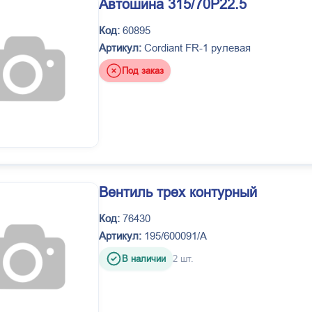
Автошина 315/70P22.5
Код:
60895
Артикул:
Cordiant FR-1 рулевая
Под заказ
Вентиль трех контурный
Код:
76430
Артикул:
195/600091/А
В наличии
2 шт.