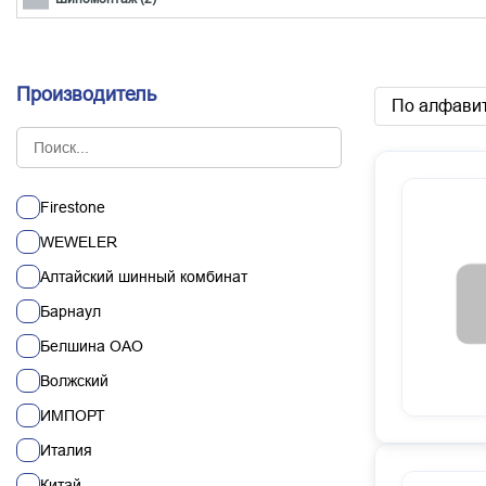
Производитель
По алфавит
Firestone
WEWELER
Алтайский шинный комбинат
Барнаул
Белшина ОАО
Волжский
ИМПОРТ
Италия
Китай