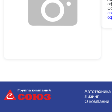
оф
Со
co
о
Автотехника
Лизинг
О компании