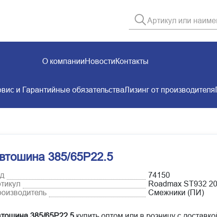
О компании
Новости
Контакты
вис и Гарантийные обязательства
Лизинг от производителя
втошина 385/65Р22.5
д
74150
тикул
Roadmax ST932 2
оизводитель
Смежники (ПИ)
тошина 385/65Р22.5
купить оптом или в розницу с доставко