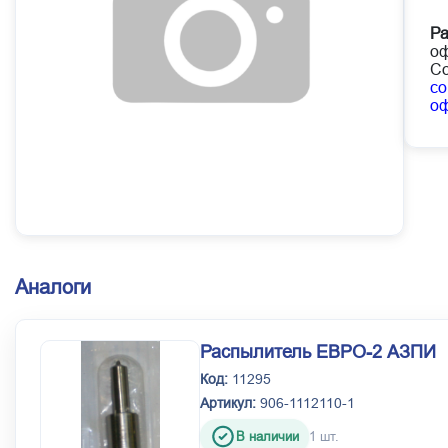
Ра
оф
Со
co
о
Аналоги
Распылитель ЕВРО-2 АЗПИ
Код:
11295
Артикул:
906-1112110-1
В наличии
1 шт.