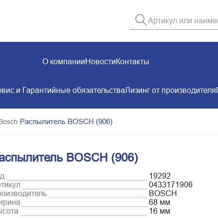
О компании
Новости
Контакты
вис и Гарантийные обязательства
Лизинг от производителя
Распылитель BOSCH (906)
Bosch
аспылитель BOSCH (906)
д
19292
тикул
0433171906
оизводитель
BOSCH
ирина
68 мм
ысота
16 мм