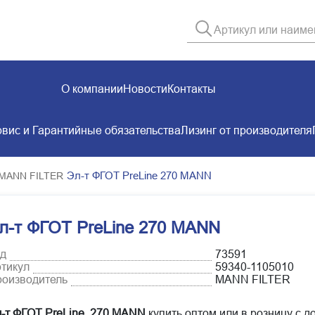
О компании
Новости
Контакты
вис и Гарантийные обязательства
Лизинг от производителя
Эл-т ФГОТ PreLine 270 МАNN
 MANN FILTER
л-т ФГОТ PreLine 270 МАNN
д
73591
тикул
59340-1105010
оизводитель
MANN FILTER
-т ФГОТ PreLine 270 МАNN
купить оптом или в розницу с д