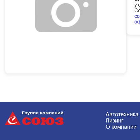
у 
Со
co
о
Автотехника
Лизинг
О компании