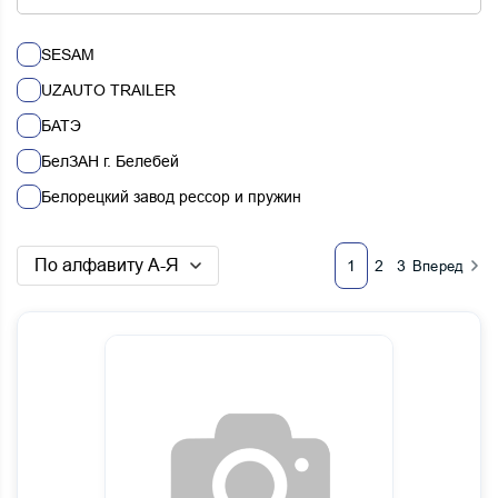
SESAM
UZAUTO TRAILER
БАТЭ
БелЗАН г. Белебей
Белорецкий завод рессор и пружин
ГАЗ
По алфавиту А-Я
1
2
3
Вперед
Донметалл-2000
Железный продукт г.Чайковск
Китай
Наб.Челны
Нефтекамск
ОАО МАЗ
ПАО НЕФАЗ