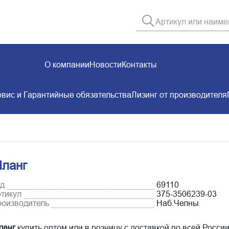
О компании
Новости
Контакты
вис и Гарантийные обязательства
Лизинг от производителя
ланг
д
69110
тикул
375-3506239-03
оизводитель
Наб.Челны
ланг
купить оптом или в розницу с доставкой по всей Росси