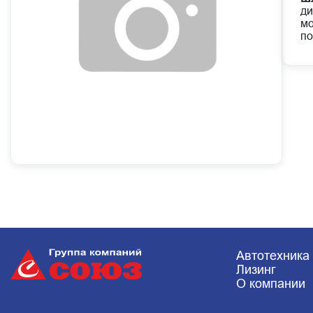
ди
мо
по
Автотехника
Лизинг
О компании