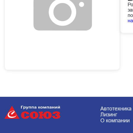
Ро
за
по
н
Автотехника
Лизинг
О компании