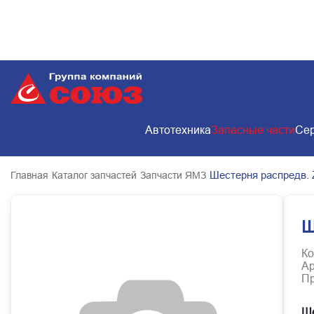
Автотехника
Запасные части
Сер
Шестерня распредв. 
Главная
Каталог запчастей
Запчасти ЯМЗ
Ш
Ко
Ар
Пр
Ше