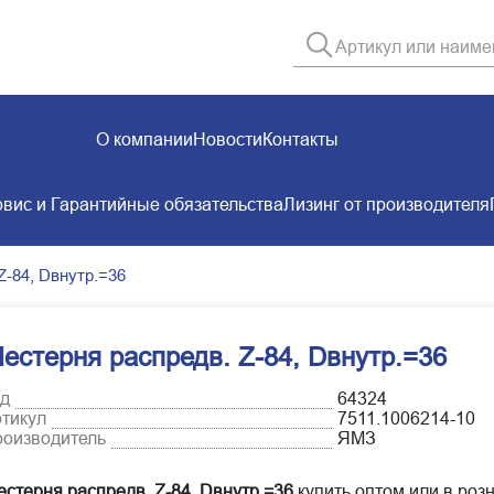
О компании
Новости
Контакты
вис и Гарантийные обязательства
Лизинг от производителя
Z-84, Dвнутр.=36
естерня распредв. Z-84, Dвнутр.=36
д
64324
тикул
7511.1006214-10
оизводитель
ЯМЗ
стерня распредв. Z-84, Dвнутр.=36
купить оптом или в розн