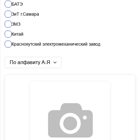
БАТЭ
ЗиТ г.Самара
ЗМЗ
Китай
Краснокутский электромеханический завод
Наб.Челны
По алфавиту А-Я
Ростар
Строймаш
ЯМЗ
ЯрославльЗДА