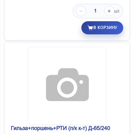
шт.
В КОРЗИНУ
Гильза+поршень+РТИ (п/к к-т) Д-65/240