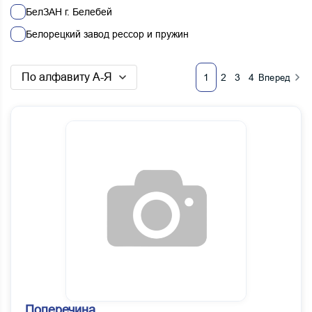
БелЗАН г. Белебей
Белорецкий завод рессор и пружин
ГАЗ
По алфавиту А-Я
1
2
3
4
Вперед
Гродно
Дайдо Металл Русь,
ЗиТ г.Самара
КЗАЭ Калужский завод автом. электрообору
МТЗ
Наб.Челны
ОАО Автоагрегат г.Ливны
ПЗА АМО ЗИЛ г.Пенза
РААЗ г.Рославль
Рославль
Ростар
Поперечина