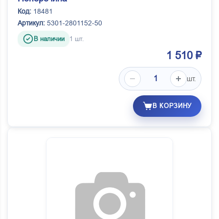
Смежники (ПИ)
Код:
18481
Артикул:
5301-2801152-50
Чусовой ОАОЧМЗ
В наличии
1 шт.
ШААЗ г.Шадринск
1 510 ₽
шт.
В КОРЗИНУ