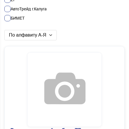
АвтоТрейд г.Калуга
БИМЕТ
ЕВРОПА
По алфавиту А-Я
ЦФ КАМА (ZF KAMA)