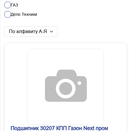
ГАЗ
Дело Техники
Китай
По алфавиту А-Я
Наб.Челны
Россия
Смежники (ПИ)
УАЗ
Подшипник 30207 КПП Газон Next пром