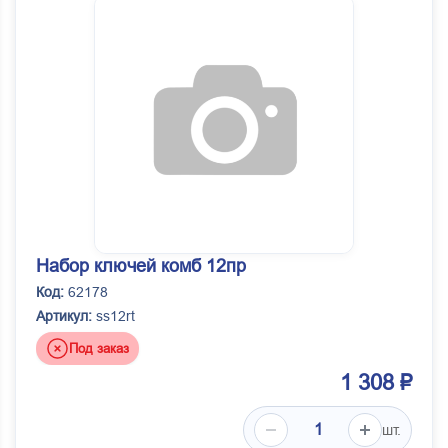
Набор ключей комб 12пр
Код:
62178
Артикул:
ss12rt
Под заказ
1 308 ₽
шт.